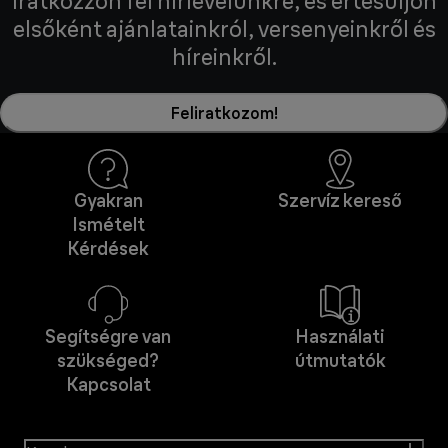
Iratkozzon fel hírlevelünkre, és értesüljön
elsőként ajánlatainkról, versenyeinkről és
híreinkről.
Feliratkozom!
Gyakran
Szervíz kereső
Ismételt
Kérdések
Segítségre van
Használati
szükséged?
útmutatók
Kapcsolat