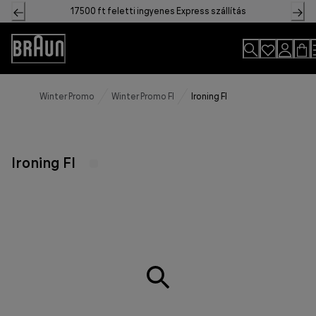
Skip
17500 ft feletti ingyenes Express szállítás
to
Content
Accessibility
Statement
Winter Promo
Winter Promo FI
Ironing FI
Ironing FI