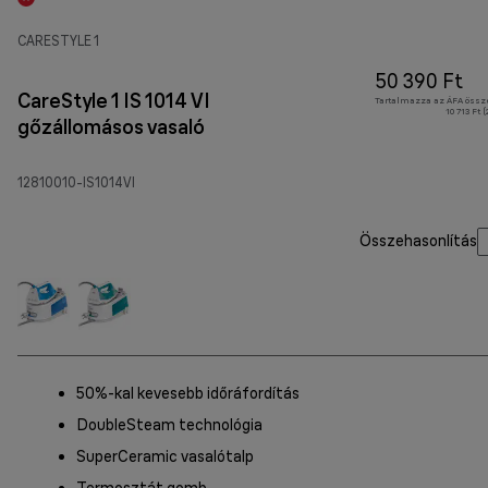
CARESTYLE 1
50 390 Ft
CareStyle 1 IS 1014 VI
Tartalmazza az ÁFA össz
10 713 Ft 
gőzállomásos vasaló
12810010-IS1014VI
Összehasonlítás
50%-kal kevesebb időráfordítás
DoubleSteam technológia
SuperCeramic vasalótalp
Termosztát gomb