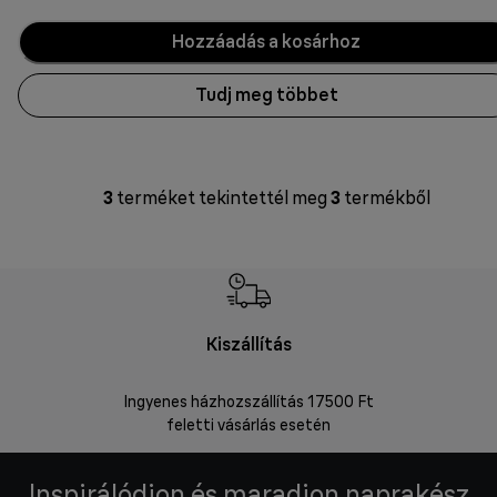
Hozzáadás a kosárhoz
Tudj meg többet
3
terméket tekintettél meg
3
termékből
Kiszállítás
V
Ingyenes házhozszállítás 17500 Ft
Visszakü
feletti vásárlás esetén
Inspirálódjon és maradjon naprakész