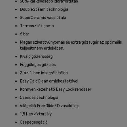
50%-kal kevesebb időráfordítás
DoubleSteam technológia
SuperCeramic vasalótalp
Termosztát gomb
6 bar
Magas szivattyúnyomás és extra gőzsugár az optimális
teljesítmény érdekében.
Kiváló gőzerősség
Függőleges gőzölés
2-az-1-ben integrált tálca
Easy CalcClean emlékeztetővel
Könnyen kezelhető Easy Lock rendszer
Csendes technológia
Világelső FreeGlide3D vasalótalp
1,5 l-es víztartály
Csepegésgátló