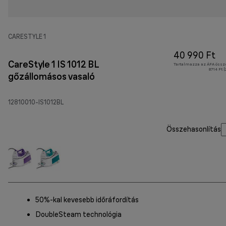
CARESTYLE 1
40 990 Ft
CareStyle 1 IS 1012 BL
Tartalmazza az ÁFA össz
8714 Ft 
gőzállomásos vasaló
12810010-IS1012BL
Összehasonlítás
50%-kal kevesebb időráfordítás
DoubleSteam technológia