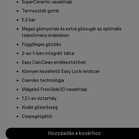
SuperCeramic vasalótalp
Termosztát gomb
5,5 bar
Magas gőznyomás és extra gőzsugár az optimális
teljesítmény érdekében
Függőleges gőzölés
2-az-1-ben integrált tálca
Easy CalcClean emlékeztetővel
Könnyen kezelhető Easy Lock rendszer
Csendes technológia
Világelső FreeGlide3D vasalótalp
1,5 l-es víztartály
Kiváló gőzerősség
Csepegésgátló
Hozzáadás a kosárhoz