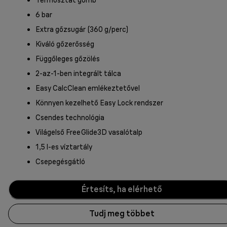
6 bar
Extra gőzsugár (360 g/perc)
Kiváló gőzerősség
Függőleges gőzölés
2-az-1-ben integrált tálca
Easy CalcClean emlékeztetővel
Könnyen kezelhető Easy Lock rendszer
Csendes technológia
Világelső FreeGlide3D vasalótalp
1,5 l-es víztartály
Csepegésgátló
Értesíts, ha elérhető
Tudj meg többet