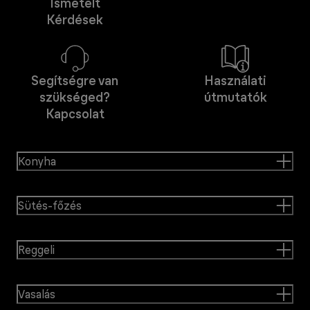
Ismételt
Kérdések
Segítségre van
Használati
szükséged?
útmutatók
Kapcsolat
Konyha
Sütés-főzés
Reggeli
Vasalás