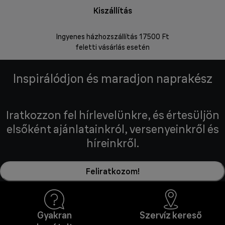
Kiszállítás
V
Ingyenes házhozszállítás 17500 Ft
Visszakü
feletti vásárlás esetén
Inspirálódjon és maradjon naprakész
Iratkozzon fel hírlevelünkre, és értesüljön
elsőként ajánlatainkról, versenyeinkről és
híreinkről.
Feliratkozom!
Gyakran
Szervíz kereső