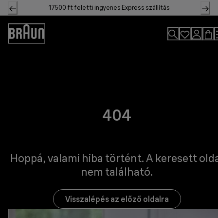
Skip
17500 ft feletti ingyenes Express szállítás
to
Content
Accessibility
Statement
404
Hoppá, valami hiba történt. A keresett old
nem található.
Visszalépés az előző oldalra