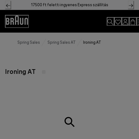
Skip
17500 ft feletti ingyenes Express szállítás
to
Content
Accessibility
Statement
Spring Sales
Spring Sales AT
Ironing AT
Ironing AT