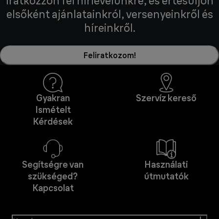
Iratkozzon fel hírlevelünkre, és értesüljön
elsőként ajánlatainkról, versenyeinkről és
híreinkről.
Feliratkozom!
Gyakran
Szervíz kereső
Ismételt
Kérdések
Segítségre van
Használati
szükséged?
útmutatók
Kapcsolat