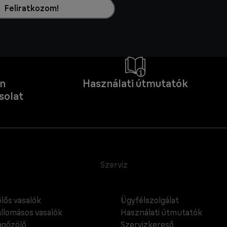
Feliratkozom!
an
Használati útmutatók
solat
Szerviz
lős vasalók
Ügyfélszolgálat
llomásos vasalók
Használati útmutatók
gőzölő
Szervizkereső