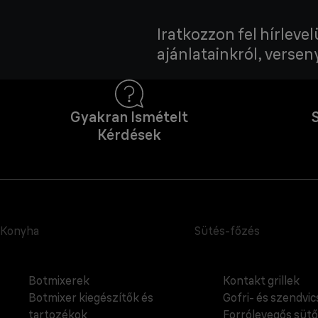
Iratkozzon fel hírleve
ajánlatainkról, verseny
Gyakran Ismételt
Kérdések
Konyha
Sütés-főzés
Botmixerek
Kontakt grillek
Botmixer kiegészítők és
Gofri- és szendvi
tartozékok
Forrólevegős sütő