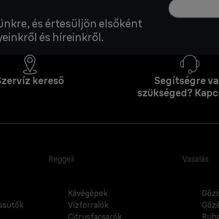
lünkre, és értesüljön elsőként
einkről és híreinkről.
Szervíz kereső
Segítségre v
szükséged? Kapc
Reggeli
Vasalás
Kávégépek
Gőzö
cssütők
Vízforralók
Gőzá
Citrusfacsarók
Ruha