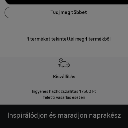
Tudj meg többet
1
terméket tekintettél meg
1
termékből
Kiszállítás
V
Ingyenes házhozszállítás 17500 Ft
Visszakü
feletti vásárlás esetén
Inspirálódjon és maradjon naprakész