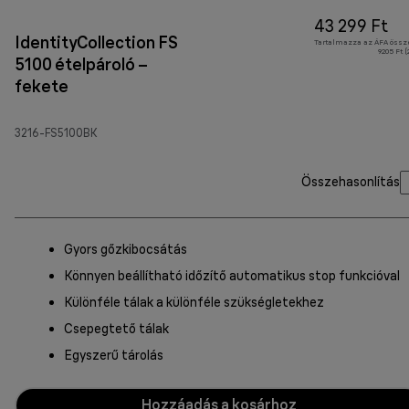
43 299 Ft
IdentityCollection FS
Tartalmazza az ÁFA össz
9205 Ft 
5100 ételpároló –
fekete
3216-FS5100BK
Összehasonlítás
Gyors gőzkibocsátás
Könnyen beállítható időzítő automatikus stop funkcióval
Különféle tálak a különféle szükségletekhez
Csepegtető tálak
Egyszerű tárolás
Hozzáadás a kosárhoz