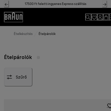
Skip
17500 ft feletti ingyenes Express szállítás
to
Content
Accessibility
Statement
Ételkészítés
Ételpárolók
Ételpárolók
Szűrő