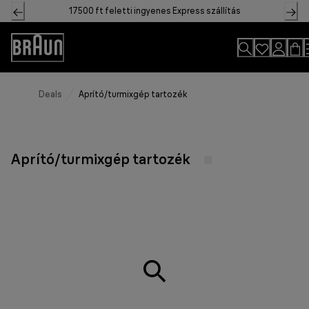
Skip
17500 ft feletti ingyenes Express szállítás
to
Content
Accessibility
Statement
Deals
Aprító/turmixgép tartozék
Aprító/turmixgép tartozék