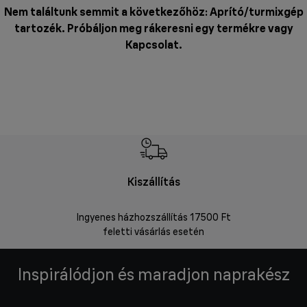
Nem találtunk semmit a következőhöz: Aprító/turmixgép
tartozék. Próbáljon meg rákeresni egy termékre vagy
Kapcsolat
.
Kiszállítás
V
Ingyenes házhozszállítás 17500 Ft
Visszakü
feletti vásárlás esetén
Inspirálódjon és maradjon naprakész