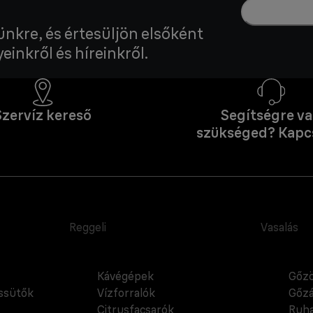
lünkre, és értesüljön elsőként
einkről és híreinkről.
Szervíz kereső
Segítségre v
szükséged? Kapc
Reggeli
Vasalás
Kávégépek
Gőzö
cssütők
Vízforralók
Gőzá
Citrusfacsarók
Ruha