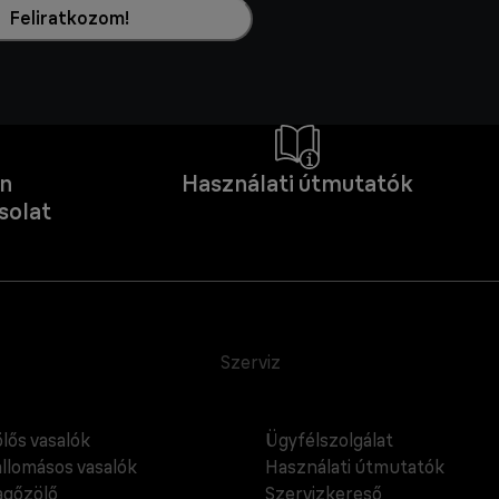
Feliratkozom!
an
Használati útmutatók
solat
Szerviz
lős vasalók
Ügyfélszolgálat
llomásos vasalók
Használati útmutatók
gőzölő
Szervizkereső