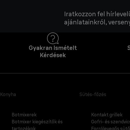
Iratkozzon fel hírleve
ajánlatainkról, verseny
Gyakran Ismételt
Kérdések
Konyha
Sütés-főzés
Botmixerek
Kontakt grillek
Botmixer kiegészítők és
Gofri- és szendvi
tartozékok
Forrólevegős sütő