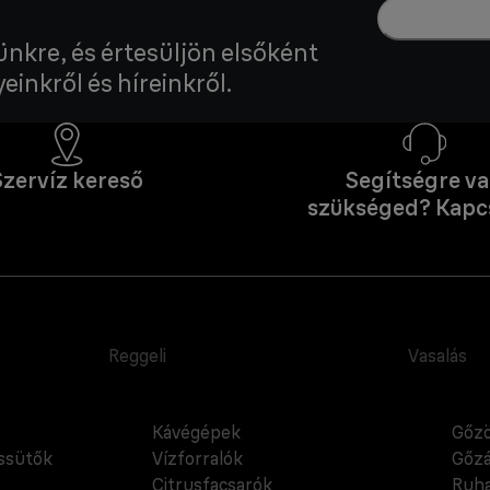
lünkre, és értesüljön elsőként
einkről és híreinkről.
Szervíz kereső
Segítségre v
szükséged? Kapc
Reggeli
Vasalás
Kávégépek
Gőzö
cssütők
Vízforralók
Gőzá
Citrusfacsarók
Ruha