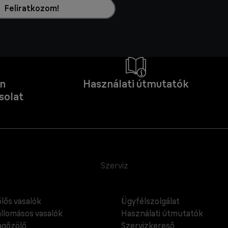
Feliratkozom!
an
Használati útmutatók
solat
Szerviz
lős vasalók
Ügyfélszolgálat
llomásos vasalók
Használati útmutatók
gőzölő
Szervizkereső