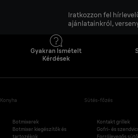
Iratkozzon fel hírleve
ajánlatainkról, verseny
Gyakran Ismételt
Kérdések
Konyha
Sütés-főzés
Botmixerek
Kontakt grillek
Botmixer kiegészítők és
Gofri- és szendvi
tartozékok
Forrólevegős sütő