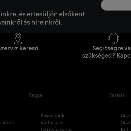
lünkre, és értesüljön elsőként
einkről és híreinkről.
Szervíz kereső
Segítségre v
szükséged? Kapc
Reggeli
Vasalás
Kávégépek
Gőzö
cssütők
Vízforralók
Gőzá
Citrusfacsarók
Ruha