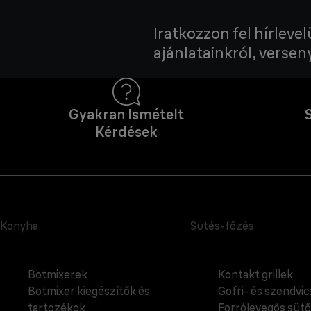
Iratkozzon fel hírleve
ajánlatainkról, verseny
Gyakran Ismételt
Kérdések
Konyha
Sütés-főzés
Botmixerek
Kontakt grillek
Botmixer kiegészítők és
Gofri- és szendvi
tartozékok
Forrólevegős sütő