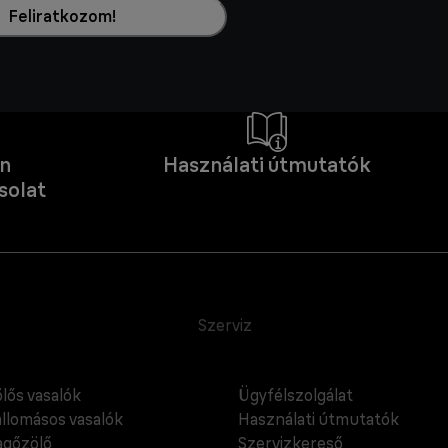
Feliratkozom!
an
Használati útmutatók
solat
Szerviz
lős vasalók
Ügyfélszolgálat
llomásos vasalók
Használati útmutatók
gőzölő
Szervizkereső