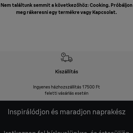
Nem találtunk semmit a következőhöz: Cooking. Próbáljon
meg rákeresni egy termékre vagy
Kapcsolat
.
Kiszállítás
V
Ingyenes házhozszállítás 17500 Ft
Visszakü
feletti vásárlás esetén
Inspirálódjon és maradjon naprakész