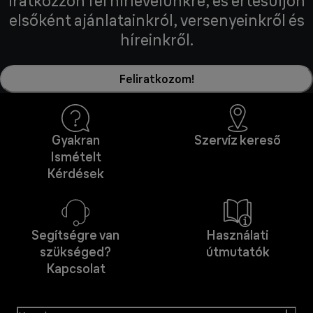
Iratkozzon fel hírlevelünkre, és értesüljön
elsőként ajánlatainkról, versenyeinkről és
híreinkről.
Feliratkozom!
Gyakran
Szervíz kereső
Ismételt
Kérdések
Segítségre van
Használati
szükséged?
útmutatók
Kapcsolat