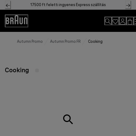
Skip
17500 ft feletti ingyenes Express szállítás
to
Content
Accessibility
Statement
Autumn Promo
Autumn Promo FR
Cooking
Cooking