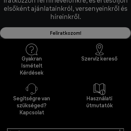
Iratkozzon fel hírlevelünkre, és értesüljön
elsőként ajánlatainkról, versenyeinkről és
híreinkről.
Feliratkozom!
Gyakran
Szervíz kereső
Ismételt
Kérdések
Segítségre van
Használati
szükséged?
útmutatók
Kapcsolat