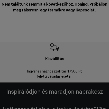
Nem találtunk semmit a következőhöz: Ironing. Próbáljon
meg rákeresni egy termékre vagy
Kapcsolat
.
Kiszállítás
V
Ingyenes házhozszállítás 17500 Ft
Visszakü
feletti vásárlás esetén
Inspirálódjon és maradjon naprakész