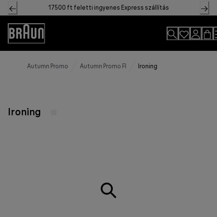
Skip
17500 ft feletti ingyenes Express szállítás
to
Content
Accessibility
Statement
Autumn Promo
Autumn Promo FI
Ironing
Ironing