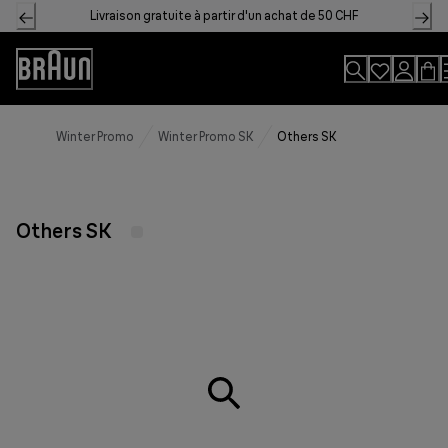
Skip
Livraison gratuite à partir d'un achat de 50 CHF
to
Content
Accessibility
Statement
Winter Promo
Winter Promo SK
Others SK
Others SK