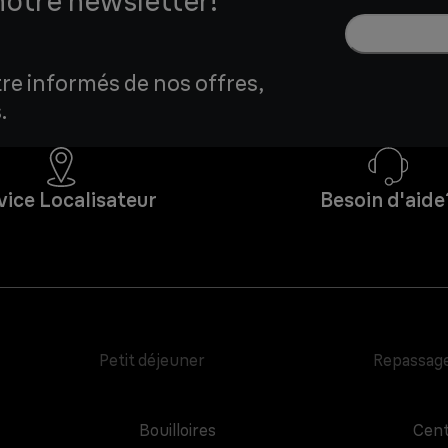
notre newsletter!
tre informés de nos offres,
.
vice Localisateur
Besoin d'aide
Petit déjeuner
Repassag
Bouilloires
Cent