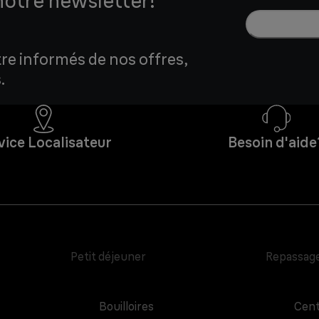
notre newsletter!
tre informés de nos offres,
.
vice Localisateur
Besoin d'aide
Petit déjeuner
Repassag
Bouilloires
Cent