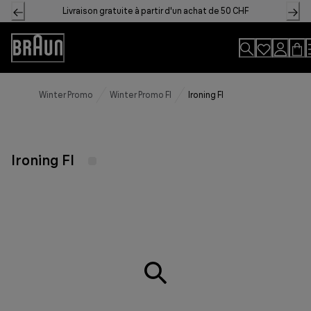
Skip
Livraison gratuite à partir d'un achat de 50 CHF
to
Content
Accessibility
Statement
Winter Promo
Winter Promo FI
Ironing FI
Ironing FI