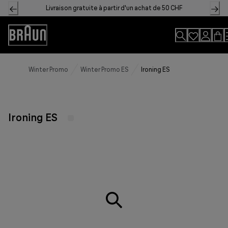
Skip
Livraison gratuite à partir d'un achat de 50 CHF
to
Content
Accessibility
Statement
Winter Promo
Winter Promo ES
Ironing ES
Ironing ES