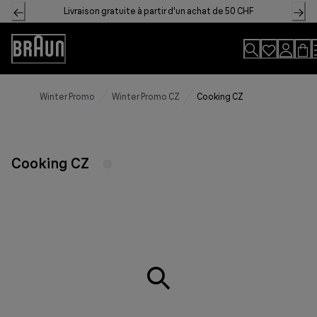
Skip
Livraison gratuite à partir d'un achat de 50 CHF
to
Content
Accessibility
Statement
Winter Promo
Winter Promo CZ
Cooking CZ
Cooking CZ