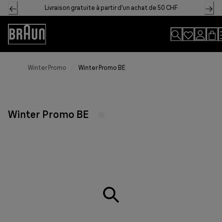
Skip
Livraison gratuite à partir d'un achat de 50 CHF
to
Content
Accessibility
Statement
Winter Promo
Winter Promo BE
Winter Promo BE