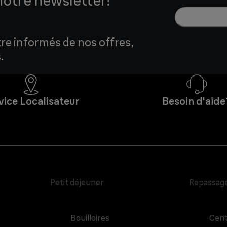
notre newsletter!
tre informés de nos offres,
.
vice Localisateur
Besoin d'aide
Petit déjeuner
Repassag
Bouilloires
Cent