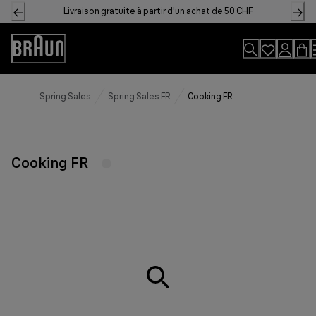
Skip
Livraison gratuite à partir d'un achat de 50 CHF
to
Content
Accessibility
Statement
Spring Sales
Spring Sales FR
Cooking FR
Cooking FR