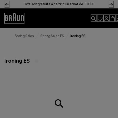
Skip
Livraison gratuite à partir d'un achat de 50 CHF
to
Content
Accessibility
Statement
Spring Sales
Spring Sales ES
Ironing ES
Ironing ES