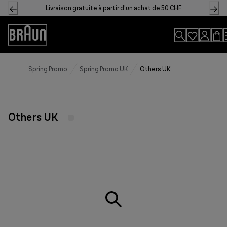
Skip
Livraison gratuite à partir d'un achat de 50 CHF
to
Content
Accessibility
Statement
Spring Promo
Spring Promo UK
Others UK
Others UK