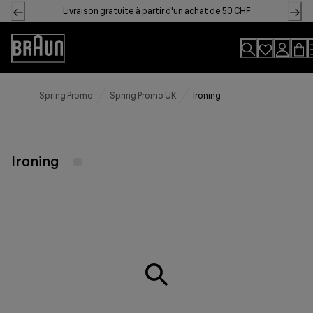
Skip
Livraison gratuite à partir d'un achat de 50 CHF
to
Content
Accessibility
Statement
Spring Promo
Spring Promo UK
Ironing
Ironing