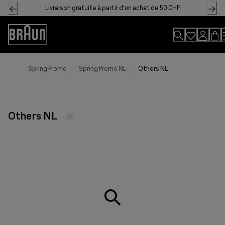
Skip
Livraison gratuite à partir d'un achat de 50 CHF
to
Content
Accessibility
Statement
Spring Promo
Spring Promo NL
Others NL
Others NL