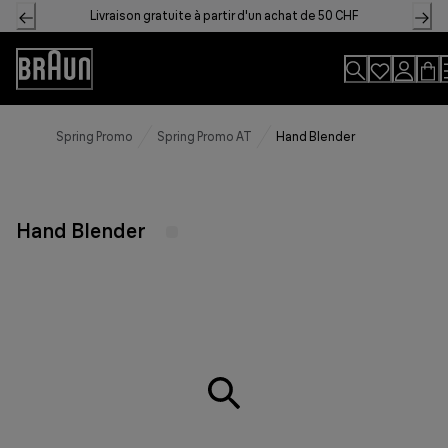
Skip
Livraison gratuite à partir d'un achat de 50 CHF
to
Content
Accessibility
Statement
Spring Promo
Spring Promo AT
Hand Blender
Hand Blender