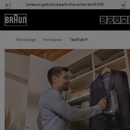
Skip
Livraison gratuite à partir d'un achat de 50 CHF
to
Content
Accessibility
Statement
Repassage
Fers vapeur
TexStyle 9