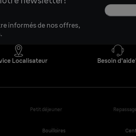
notre newsletter!
tre informés de nos offres,
.
vice Localisateur
Besoin d'aide
Petit déjeuner
Repassag
Bouilloires
Cent