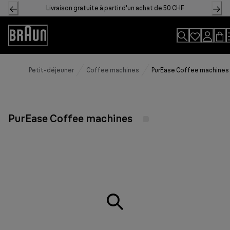
Skip
Livraison gratuite à partir d'un achat de 50 CHF
to
Content
Accessibility
Statement
Petit-déjeuner
Coffee machines
PurEase Coffee machines
PurEase Coffee machines