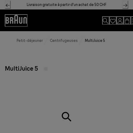
Skip
Livraison gratuite à partir d'un achat de 50 CHF
to
Content
Accessibility
Statement
Petit-déjeuner
Centrifugeuses
MultiJuice 5
MultiJuice 5