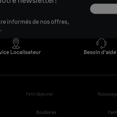
notre newsletter!
tre informés de nos offres,
.
vice Localisateur
Besoin d'aide
Petit déjeuner
Repassag
Bouilloires
Cent