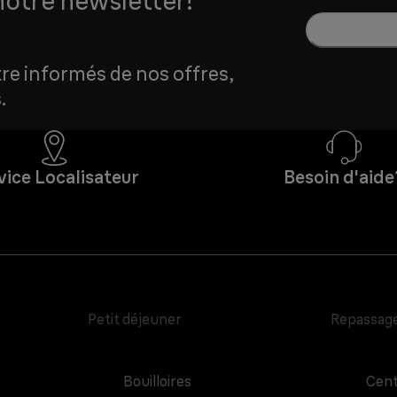
notre newsletter!
tre informés de nos offres,
.
vice Localisateur
Besoin d'aide
Petit déjeuner
Repassag
Bouilloires
Cent