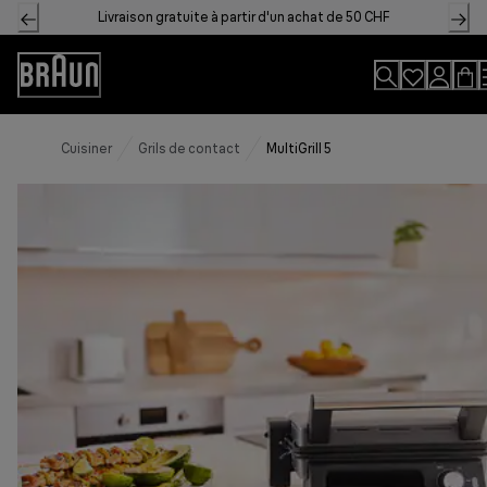
Skip
Livraison gratuite à partir d'un achat de 50 CHF
to
Content
Accessibility
Statement
Cuisiner
Grils de contact
MultiGrill 5