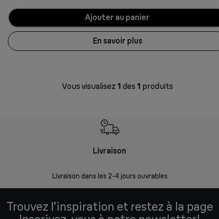
Ajouter au panier
En savoir plus
Vous visualisez
1
des
1
produits
Livraison
R
Livraison dans les 2-4 jours ouvrables
Da
Trouvez l’inspiration et restez à la page