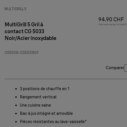
MULTIGRILL 5
94.90 CHF
MultiGrill 5 Gril à
TVA incluse de 7.11 CHF (
contact CG 5033
Noir/Acier inoxydable
CG5033I-CG5033IGY
Comparer
3 positions de chauffe en 1
Rangement vertical
Une cuisine saine
Bac à jus intégré et amovible
Pièces résistantes au lave-vaisselle*