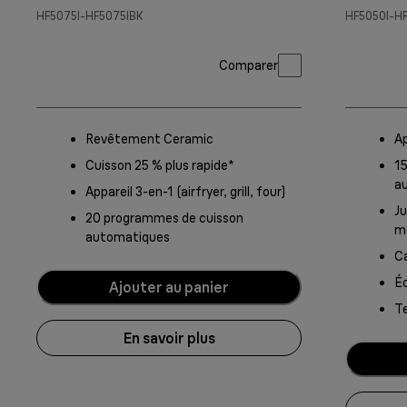
HF5075I-HF5075IBK
HF5050I-H
Comparer
Revêtement Ceramic
Ap
Cuisson 25 % plus rapide*
1
a
Appareil 3-en-1 (airfryer, grill, four)
Ju
20 programmes de cuisson
m
automatiques
Ca
Éc
Ajouter au panier
T
En savoir plus