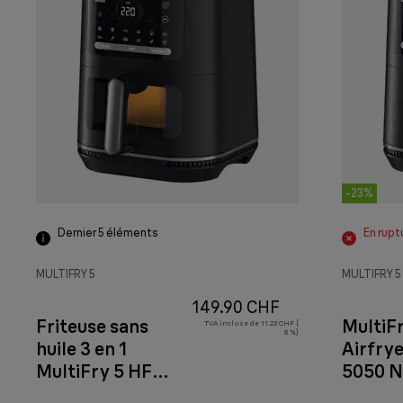
-23%
Dernier 5
éléments
En rupt
MULTIFRY 5
MULTIFRY 5
149.90 CHF
Friteuse sans
MultiF
TVA incluse de 11.23 CHF (
8 %)
huile 3 en 1
Airfrye
MultiFry 5 HF
5050 N
5075l Noire