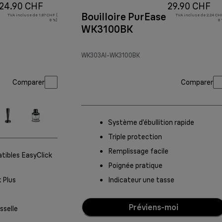
24.90 CHF
29.90 CHF
Bouilloire PurEase
TVA incluse de 1.87 CHF (
TVA incluse de 2.24 CHF
8 %)
8 
WK3100BK
WK303AI-WK3100BK
Comparer
Comparer
Système d’ébullition rapide
Triple protection
Remplissage facile
tibles EasyClick
Poignée pratique
 Plus
Indicateur une tasse
Préviens-moi
sselle