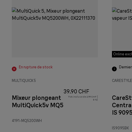
Online exc
En rupture de stock
Dernier
MULTIQUICK 5
CARESTYLE
39.90 CHF
Mixeur plongeant
CareSt
TVA incluse de 2.99 CHF (
8 %)
MultiQuick5v MQ5200WH
Centra
IS 9095
4191-MQ5200WH
IS9095BK