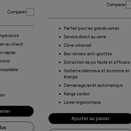
Comparer
Comparer
Parfait pour les grands verres
empérature
Service direct au verre
ien au chaud
Cône universel
on rapide
Bec verseur anti-gouttes
ntrol
Extraction de jus facile et efficace
 inoxydable
Système silencieux et économe en
énergie
Démarrage/arrêt automatique
Range cordon
ion
Levier ergonomique
anier
Ajouter au panier
lus