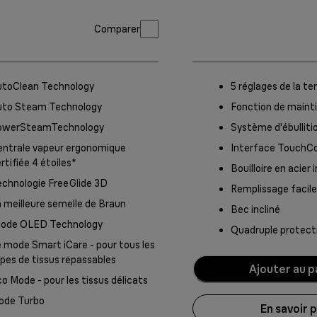
Comparer
utoClean Technology
5 réglages de la t
uto Steam Technology
Fonction de maint
owerSteamTechnology
Système d'ébulliti
entrale vapeur ergonomique
Interface TouchCo
rtifiée 4 étoiles*
Bouilloire en acier
chnologie FreeGlide 3D
Remplissage facile
 meilleure semelle de Braun
Bec incliné
Mode OLED Technology
Quadruple protect
 mode Smart iCare - pour tous les
pes de tissus repassables
Ajouter au p
o Mode - pour les tissus délicats
ode Turbo
En savoir p