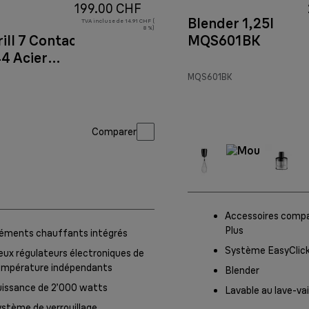
199.00 CHF
Blender 1,25l
TVA incluse de 14.91 CHF (
8 %)
ill 7 Contact
MQS601BK
4 Acier
able
MQS601BK
Comparer
Accessoires compa
Plus
léments chauffants intégrés
Système EasyClick
ux régulateurs électroniques de
empérature indépendants
Blender
uissance de 2’000 watts
Lavable au lave-vai
stème de verrouillage