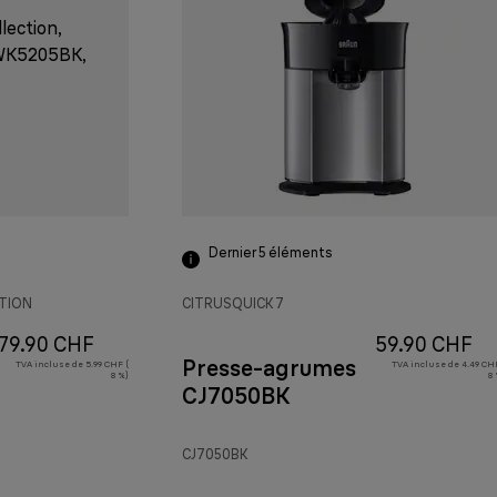
Dernier 5
éléments
CTION
CITRUSQUICK 7
79.90 CHF
59.90 CHF
Presse-agrumes
TVA incluse de 5.99 CHF (
TVA incluse de 4.49 CHF
8 %)
8 
CJ7050BK
CJ7050BK