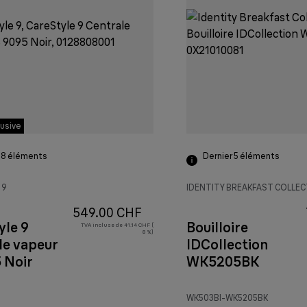
lusive
 8
éléments
Dernier 5
éléments
 9
IDENTITY BREAKFAST COLLE
549.00 CHF
yle 9
Bouilloire
TVA incluse de 41.14 CHF (
8 %)
le vapeur
IDCollection
 Noir
WK5205BK
WK503BI-WK5205BK