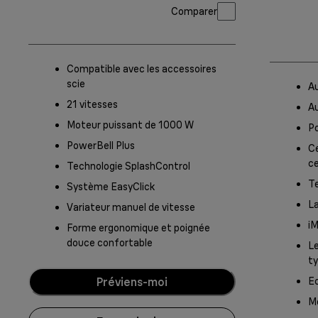
Comparer
Compatible avec les accessoires
scie
A
21 vitesses
A
Moteur puissant de 1000 W
P
PowerBell Plus
C
ce
Technologie SplashControl
Te
Système EasyClick
La
Variateur manuel de vitesse
i
Forme ergonomique et poignée
douce confortable
Le
ty
Préviens-moi
Ec
M