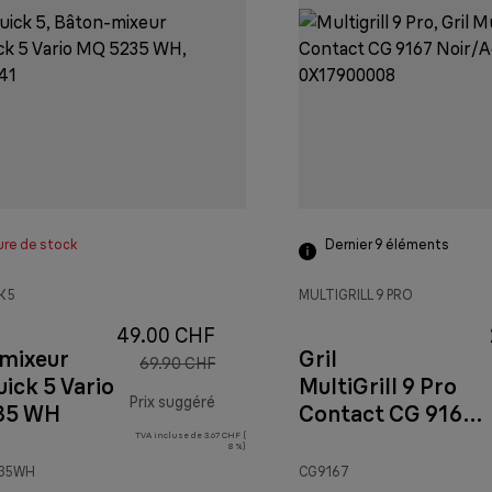
ure de stock
Dernier 9
éléments
K 5
MULTIGRILL 9 PRO
49.00 CHF
mixeur
Gril
69.90 CHF
ick 5 Vario
MultiGrill 9 Pro
Prix suggéré
35 WH
Contact CG 9167
Noir/Acier
TVA incluse de 3.67 CHF (
prix original 69.90 CHF
8 %)
inoxydable
235WH
CG9167