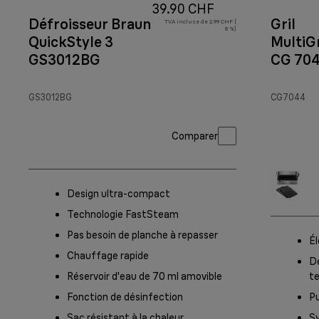
39.90 CHF
Défroisseur Braun
Gril
TVA incluse de 2.99 CHF (
8 %)
QuickStyle 3
MultiGr
GS3012BG
CG 704
inoxyd
GS3012BG
CG7044
Comparer
Design ultra-compact
Technologie FastSteam
Pas besoin de planche à repasser
É
Chauffage rapide
De
Réservoir d'eau de 70 ml amovible
t
Fonction de désinfection
P
Sac résistant à la chaleur
Sy