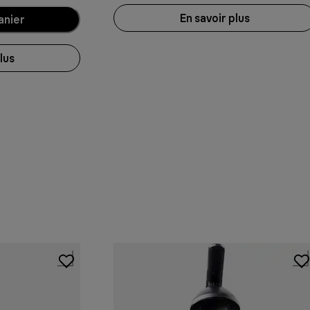
En savoir plus
anier
lus