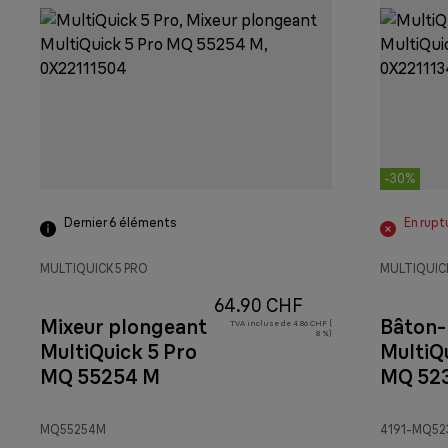
-30%
Dernier 6
éléments
En rupt
MULTIQUICK 5 PRO
MULTIQUIC
64.90 CHF
Mixeur plongeant
Bâton-
TVA incluse de 4.86 CHF (
8 %)
MultiQuick 5 Pro
MultiQu
MQ 55254 M
MQ 52
MQ55254M
4191-MQ5