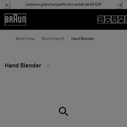
Skip
Livraison gratuite à partir d'un achat de 50 CHF
to
Content
Accessibility
Statement
Black Friday
Black Friday PL
Hand Blender
Hand Blender