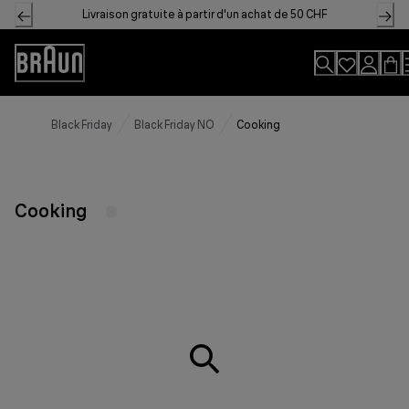
Skip
Livraison gratuite à partir d'un achat de 50 CHF
to
Content
Accessibility
Statement
Black Friday
Black Friday NO
Cooking
Cooking