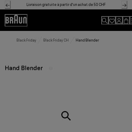
Skip
Livraison gratuite à partir d'un achat de 50 CHF
to
Content
Accessibility
Statement
Black Friday
Black Friday CH
Hand Blender
Hand Blender