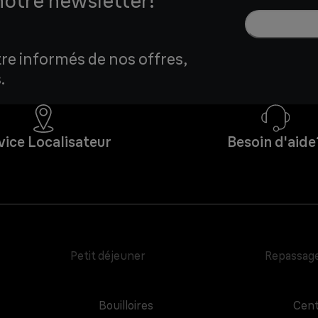
notre newsletter!
tre informés de nos offres,
.
vice Localisateur
Besoin d'aide
Petit déjeuner
Repassag
Bouilloires
Cent