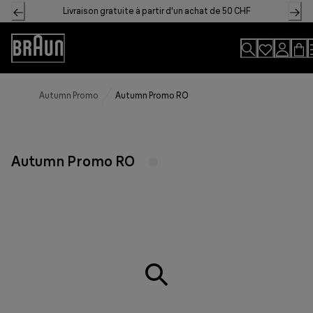
Skip
Livraison gratuite à partir d'un achat de 50 CHF
to
Content
Accessibility
Statement
Autumn Promo
Autumn Promo RO
Autumn Promo RO