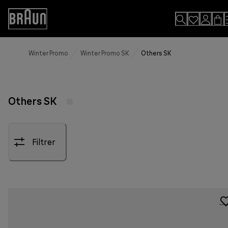
Skip
to
Accessibility
Content
Statement
Winter Promo
Winter Promo SK
Others SK
Others SK
Filtrer