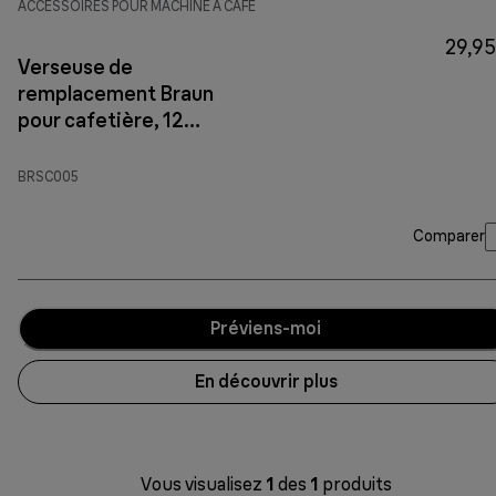
ACCESSOIRES POUR MACHINE À CAFÉ
29,95
Verseuse de
remplacement Braun
pour cafetière, 12
tasses, noir -
BRSC005
BRSC005
Comparer
Préviens-moi
En découvrir plus
Vous visualisez
1
des
1
produits