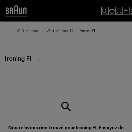
Skip
to
Accessibility
Content
Statement
Winter Promo
Winter Promo FI
Ironing FI
Ironing FI
Nous n’avons rien trouvé pour Ironing FI. Essayez de