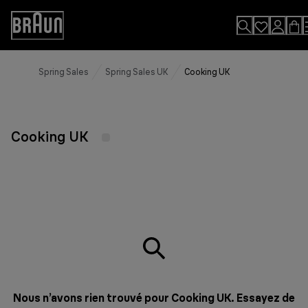
Skip
to
Accessibility
Content
Statement
Spring Sales
Spring Sales UK
Cooking UK
Cooking UK
Nous n’avons rien trouvé pour Cooking UK. Essayez de