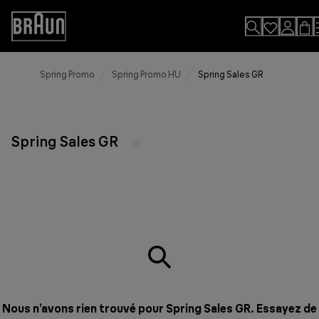
Skip
to
Accessibility
Content
Statement
Spring Promo
Spring Promo HU
Spring Sales GR
Spring Sales GR
Nous n’avons rien trouvé pour Spring Sales GR. Essayez de