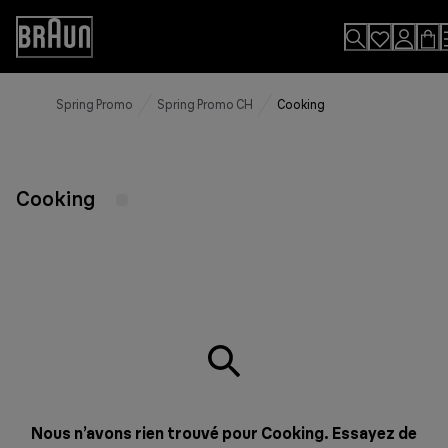
Skip
to
Accessibility
Content
Statement
Spring Promo
Spring Promo CH
Cooking
Cooking
Nous n’avons rien trouvé pour Cooking. Essayez de