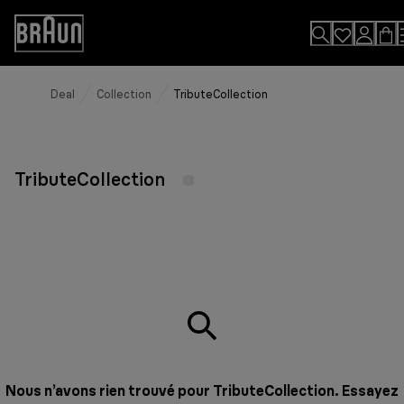
Skip
to
Accessibility
Content
Statement
Deal
Collection
TributeCollection
TributeCollection
Nous n’avons rien trouvé pour TributeCollection. Essayez