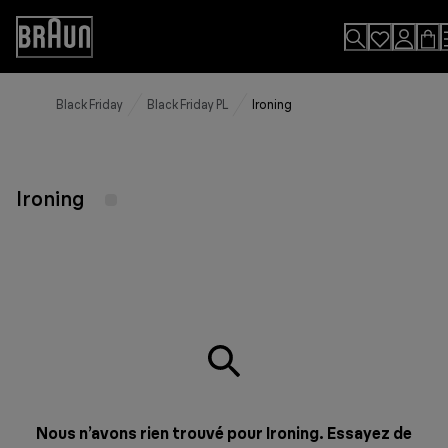
Skip
to
Accessibility
Content
Statement
Black Friday
Black Friday PL
Ironing
Ironing
Nous n’avons rien trouvé pour Ironing. Essayez de