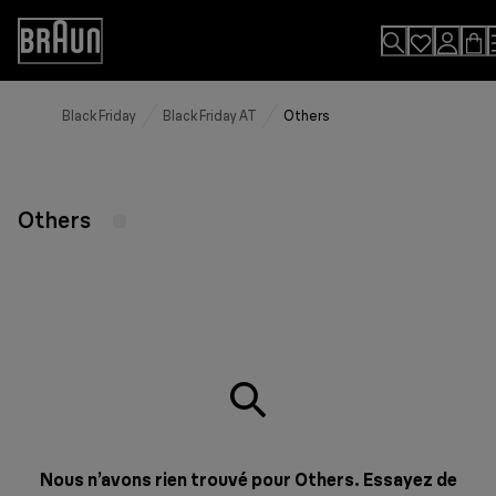
Skip
to
Accessibility
Content
Statement
Black Friday
Black Friday AT
Others
Others
Nous n’avons rien trouvé pour Others. Essayez de