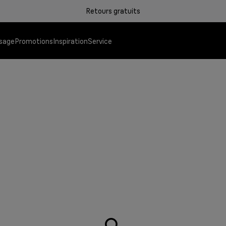
Retours gratuits
sage
Promotions
Inspiration
Service
Grills de contact