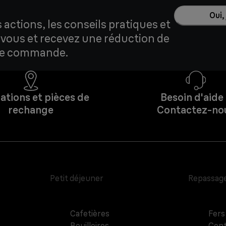
Oui,
actions, les conseils pratiques et
z-vous et recevez une réduction de
ère commande.
ations et pièces de
Besoin d'aide
rechange
Contactez-no
Petit déjeuner
Repassag
Cafetières
Fers
Bouilloires
Cent