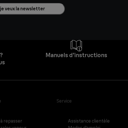
 je veux la newsletter
 ?
Manuels d’instructions
us
e
Service
 à repasser
Assistance clientèle
rales vapeur
Modes d’emploi