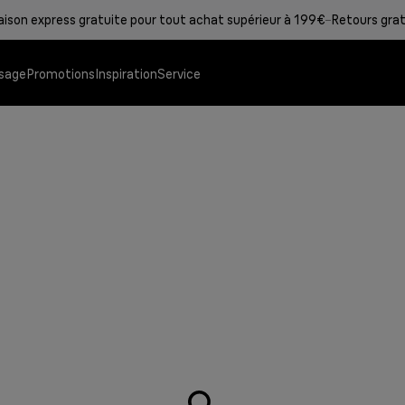
raison express gratuite pour tout achat supérieur à 199€
Retours grat
sage
Promotions
Inspiration
Service
Grills de contact