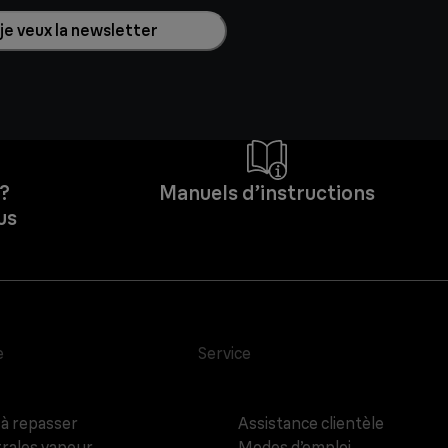
 je veux la newsletter
 ?
Manuels d’instructions
us
e
Service
 à repasser
Assistance clientèle
rales vapeur
Modes d’emploi