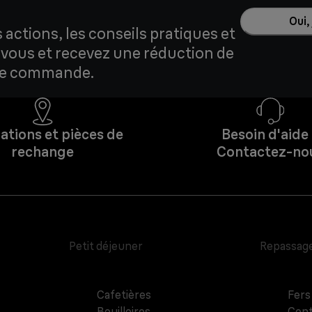
Oui,
actions, les conseils pratiques et
z-vous et recevez une réduction de
ère commande.
ations et pièces de
Besoin d'aide
rechange
Contactez-no
Petit déjeuner
Repassag
Cafetières
Fers
Bouilloires
Cent